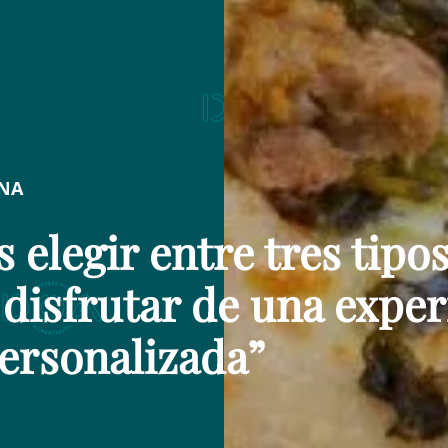
ANA
 elegir entre tres tipo
disfrutar de una exper
ersonalizada”